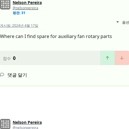
Nelson Pereira
@nelsonpereira
평판: 31
옵션
게시됨:
2024년 4월 17일
Where can I find spare for auxiliary fan rotary parts
0
점수
댓글 달기
Nelson Pereira
@nelsonpereira