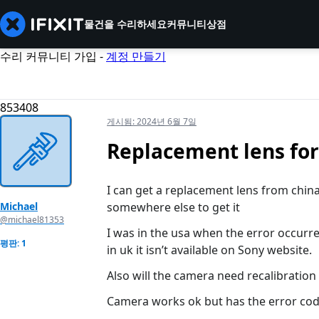
물건을 수리하세요
커뮤니티
상점
수리 커뮤니티 가입 -
계정 만들기
853408
게시됨:
2024년 6월 7일
Replacement lens fo
I can get a replacement lens from chin
Michael
somewhere else to get it
@michael81353
I was in the usa when the error occur
평판: 1
in uk it isn’t available on Sony website.
Also will the camera need recalibration 
Camera works ok but has the error cod