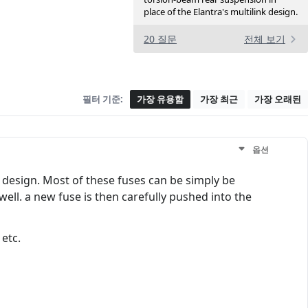
place of the Elantra's multilink design.
20 질문
전체 보기
필터 기준:
가장 유용함
가장 최근
가장 오래된
옵션
e design. Most of these fuses can be simply be
ell. a new fuse is then carefully pushed into the
etc.