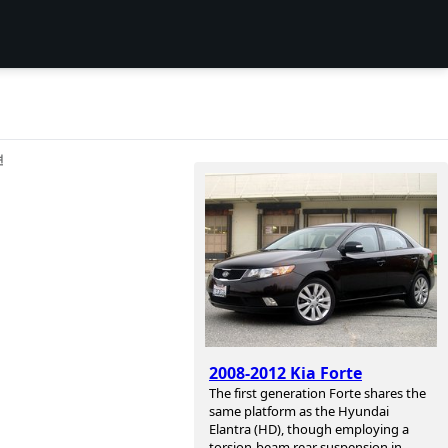
션
2008-2012 Kia Forte
The first generation Forte shares the
same platform as the Hyundai
Elantra (HD), though employing a
torsion-beam rear suspension in