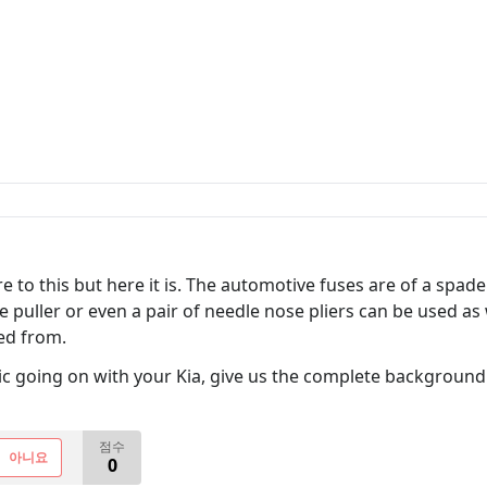
 to this but here it is. The automotive fuses are of a spad
puller or even a pair of needle nose pliers can be used as w
ed from.
ic going on with your Kia, give us the complete background 
점수
아니요
0