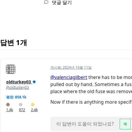
댓글 달기
답변 1개
게시됨:
2024년 10월 11일
@valenciagilbert
there has to be more
oldturkey03
pulled out by hand. Sometimes a fuse 
@oldturkey03
place where the old fuse was remov
평판: 858.1k
Now if there is anything more specif
1.4k
972
2.4k
이 답변이 도움이 되었나요?
예