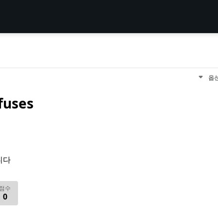
옵
fuses
니다
점수
0