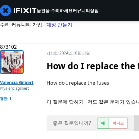
물건을 수리하세요
커뮤니티
상점
수리 커뮤니티 가입 -
계정 만들기
873102
게시됨:
2024년 10월 11일
How do I replace the 
Valencia Gilbert
How do I replace the fuses
@valenciagilbert
평판: 1
이 질문에 답하기
저도 같은 문제가 있습
좋은 질문입니까?
예
아니요