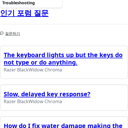
Troubleshooting
인기 포럼 질문
질문하기
The keyboard lights up but the keys do
not type or do anything.
Razer BlackWidow Chroma
Slow, delayed key response?
Razer BlackWidow Chroma
How do I fix water damage making the