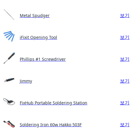
보기
Metal Spudger
보기
iFixit Opening Tool
보기
Phillips #1 Screwdriver
보기
Jimmy
보기
FixHub Portable Soldering Station
보기
Soldering Iron 60w Hakko 503F