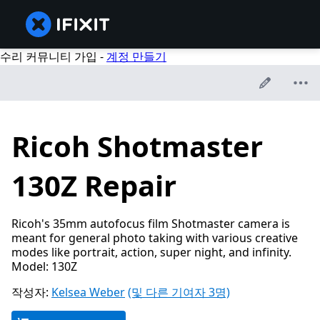
수리 커뮤니티 가입 -
계정 만들기
Ricoh Shotmaster
130Z Repair
Ricoh's 35mm autofocus film Shotmaster camera is
meant for general photo taking with various creative
modes like portrait, action, super night, and infinity.
Model: 130Z
작성자:
Kelsea Weber
(및 다른 기여자 3명)