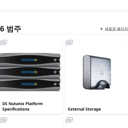
6 범주
새로운 페이지
EN
EN
DS Nutanix Platform
Specifications
External Storage
EN
EN