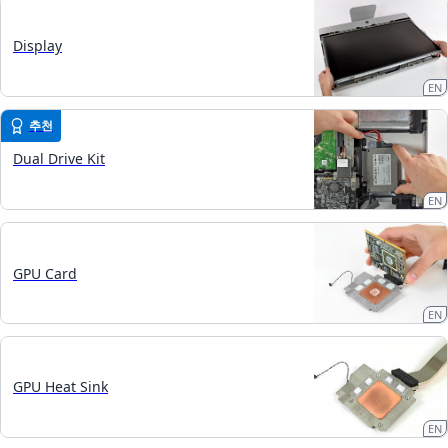
Display
EN
추천
Dual Drive Kit
EN
GPU Card
EN
GPU Heat Sink
EN