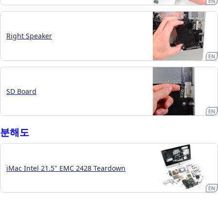
EN
Right Speaker
EN
SD Board
EN
분해도
iMac Intel 21.5" EMC 2428 Teardown
EN