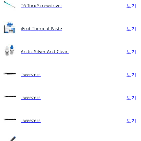
보기
T6 Torx Screwdriver
보기
iFixit Thermal Paste
보기
Arctic Silver ArctiClean
보기
Tweezers
보기
Tweezers
보기
Tweezers