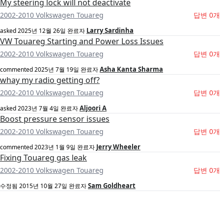
My steering lock will not deactivate
2002-2010 Volkswagen Touareg
답변 0개
Larry Sardinha
asked
2025년 12월 26일
완료자
VW Touareg Starting and Power Loss Issues
2002-2010 Volkswagen Touareg
답변 0개
Asha Kanta Sharma
commented
2025년 7월 19일
완료자
whay my radio getting off?
2002-2010 Volkswagen Touareg
답변 0개
Aljoori A
asked
2023년 7월 4일
완료자
Boost pressure sensor issues
2002-2010 Volkswagen Touareg
답변 0개
Jerry Wheeler
commented
2023년 1월 9일
완료자
Fixing Touareg gas leak
2002-2010 Volkswagen Touareg
답변 0개
Sam Goldheart
수정됨
2015년 10월 27일
완료자