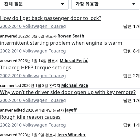
전체 질문
가장 유용함
How do I get back passenger door to lock?
2002-2010 Volkswagen Touareg
답변 1개
Rowan Seath
answered
2022년 3월 8일
완료자
intermittent starting problem when engine is warm
2002-2010 Volkswagen Touareg
답변 8개
Milorad Pejčić
answered
2026년 1월 14일
완료자
Touareg HPFP torque settings
2002-2010 Volkswagen Touareg
답변 2개
Michael Pace
commented
2026년 1월 8일
완료자
Why won’t the driver side door open up with key remote?
2002-2010 Volkswagen Touareg
답변 1개
jayeff
answer edited
2026년 1월 4일
완료자
Rough idle reason causes
2002-2010 Volkswagen Touareg
답변 1개
Jerry Wheeler
answered
2023년 1월 9일
완료자