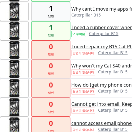
1
Why cant I move my apps f
Caterpillar B15
답변
1
I need a rubber cover wher
Caterpillar B15
수락됨
답변
0
I need repair my B15 Cat 
Caterpillar B15
답변이 없습니다
답변
0
Why won't my Cat S40 andr
Caterpillar B15
답변이 없습니다
답변
0
How do Iget my phone con
Caterpillar B15
답변이 없습니다
답변
0
Cannot get into email. Ke
Caterpillar B15
답변이 없습니다
답변
0
cannot access email phone
Caterpillar B15
답변이 없습니다
답변