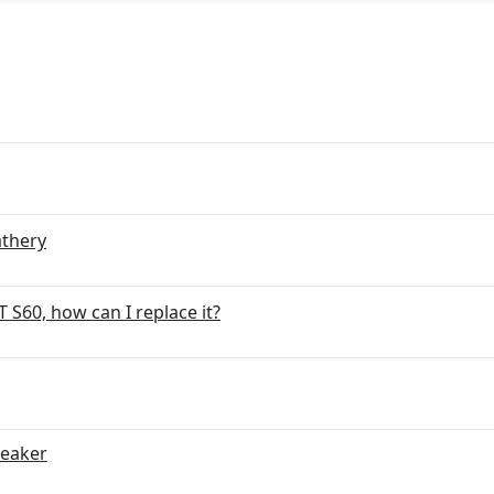
athery
 S60, how can I replace it?
peaker