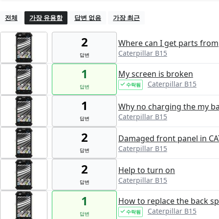
전체
가장 유용함
답변 없음
가장 최근
2
Where can I get parts from
Caterpillar B15
답변
1
My screen is broken
Caterpillar B15
수락됨
답변
1
Why no charging the my b
Caterpillar B15
답변
2
Damaged front panel in CAT
Caterpillar B15
답변
2
Help to turn on
Caterpillar B15
답변
1
How to replace the back s
Caterpillar B15
수락됨
답변