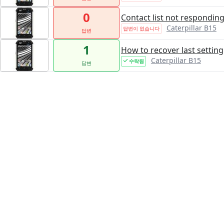
0
Contact list not respondin
Caterpillar B15
답변이 없습니다
답변
1
How to recover last setting
Caterpillar B15
수락됨
답변