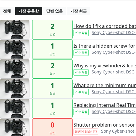
전체
가장 유용함
답변 없음
가장 최근
2
How do I fix a corroded ba
Sony Cyber-shot DSC
수락됨
답변
1
Is there a hidden screw fo
Sony Cyber-shot DSC
수락됨
답변
2
Why is my viewfinder& lcd
Sony Cyber-shot DSC
수락됨
답변
1
What are the minimum num
Sony Cyber-shot DSC
수락됨
답변
1
Replacing internal Real Tim
Sony Cyber-shot DSC
수락됨
답변
0
Shutter problem or sensor
Sony Cyber-shot
답변이 없습니다
답변