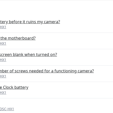
ttery before it ruins my camera?
-HX1
r the motherboard?
-HX1
 screen blank when turned on?
-HX1
ber of screws needed for a functioning camera?
-HX1
e Clock battery
-HX1
 DSC-HX1