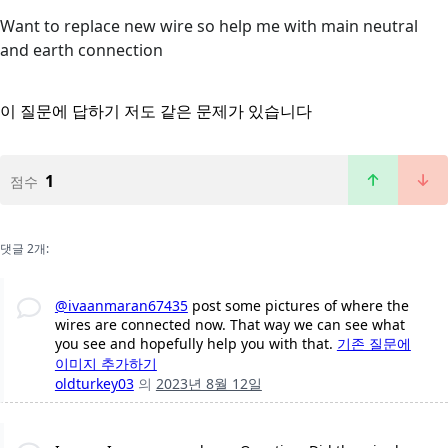
Want to replace new wire so help me with main neutral
and earth connection
이 질문에 답하기
저도 같은 문제가 있습니다
1
점수
댓글 2개:
@ivaanmaran67435
post some pictures of where the
wires are connected now. That way we can see what
you see and hopefully help you with that.
기존 질문에
이미지 추가하기
oldturkey03
의
2023년 8월 12일