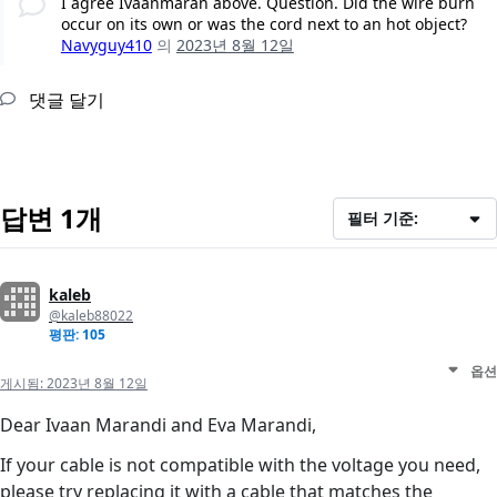
I agree Ivaanmaran above. Question. Did the wire burn
occur on its own or was the cord next to an hot object?
Navyguy410
의
2023년 8월 12일
댓글 달기
답변 1개
필터 기준:
kaleb
@kaleb88022
평판: 105
옵션
게시됨:
2023년 8월 12일
Dear Ivaan Marandi and Eva Marandi,
If your cable is not compatible with the voltage you need,
please try replacing it with a cable that matches the