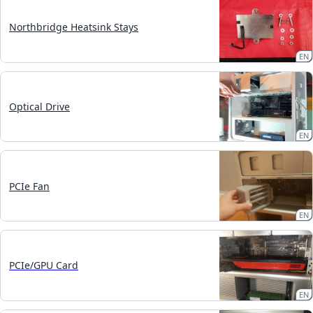
Northbridge Heatsink Stays
EN
Optical Drive
EN
PCIe Fan
EN
PCIe/GPU Card
EN