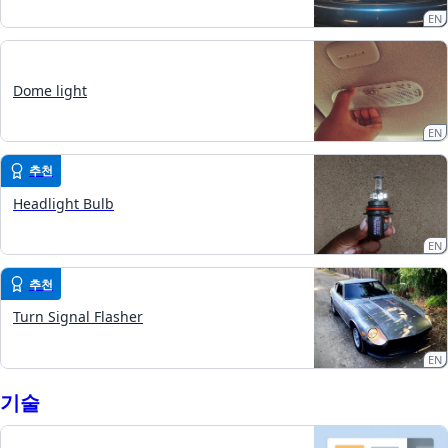
EN
Dome light
EN
추천
Headlight Bulb
EN
추천
Turn Signal Flasher
EN
기술