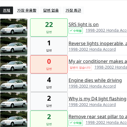
전체
가장 유용함
답변 없음
가장 최근
22
SRS light is on
1998-2002 Honda Acc
수락됨
답변
1
Reverse lights inoperable, 
1998-2002 Honda Accord
답변
0
My air conditioner makes a
1998-2002 Honda
답변이 없습니다
답변
4
Engine dies while driving
1998-2002 Honda Accord
답변
2
Why is my D4 light flashing
1998-2002 Honda Accord
답변
2
Remove rear seat pillar to 
1998-2002 Honda Acc
수락됨
답변