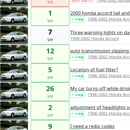
1998-2002 Honda
답변이 없습니다
답변
1
2000 honda accord tail and
1998-2002 Honda Acc
수락됨
답변
7
Three warning lights on d
1998-2002 Honda Accord
답변
12
auto transmission slipping
1998-2002 Honda Acc
수락됨
답변
5
Location of fuel filter?
1998-2002 Honda Acc
수락됨
답변
26
My car turns off while driv
1998-2002 Honda Acc
수락됨
답변
2
adjustment of headlights 
1998-2002 Honda Acc
수락됨
답변
9
I need a redio codes