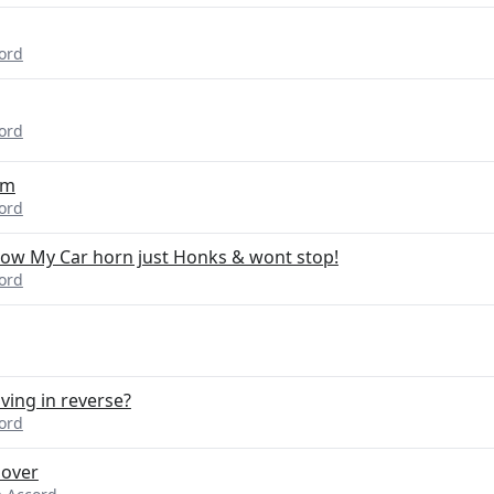
ord
ord
em
ord
now My Car horn just Honks & wont stop!
ord
ving in reverse?
ord
 over