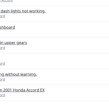
 Accord
 dash lights not working.
ord
ashboard
 in upper gears
ord
ord
ing without warning.
ord
on 2001 Honda Accord EX
ord