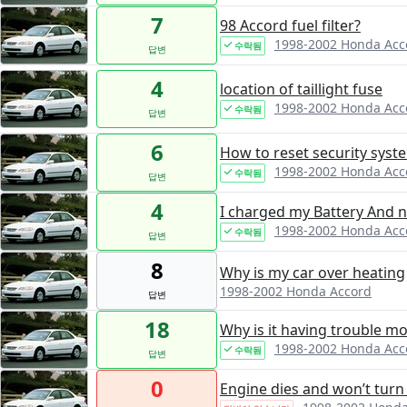
7
98 Accord fuel filter?
1998-2002 Honda Acc
수락됨
답변
4
location of taillight fuse
1998-2002 Honda Acc
수락됨
답변
6
How to reset security syst
1998-2002 Honda Acc
수락됨
답변
4
I charged my Battery And 
1998-2002 Honda Acc
수락됨
답변
8
Why is my car over heating
1998-2002 Honda Accord
답변
18
Why is it having trouble mo
1998-2002 Honda Acc
수락됨
답변
0
Engine dies and won’t turn