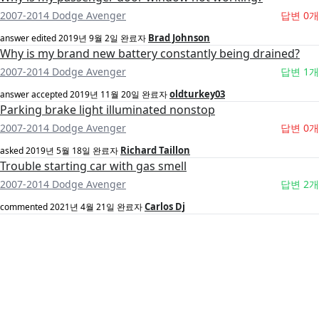
2007-2014 Dodge Avenger
답변 0개
Brad Johnson
answer edited
2019년 9월 2일
완료자
Why is my brand new battery constantly being drained?
2007-2014 Dodge Avenger
답변 1개
oldturkey03
answer accepted
2019년 11월 20일
완료자
Parking brake light illuminated nonstop
2007-2014 Dodge Avenger
답변 0개
Richard Taillon
asked
2019년 5월 18일
완료자
Trouble starting car with gas smell
2007-2014 Dodge Avenger
답변 2개
Carlos Dj
commented
2021년 4월 21일
완료자