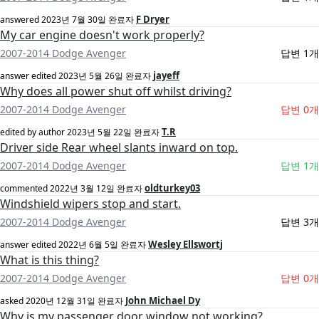
F Dryer
answered
2023년 7월 30일
완료자
My car engine doesn't work properly?
2007-2014 Dodge Avenger
답변 1개
jayeff
answer edited
2023년 5월 26일
완료자
Why does all power shut off whilst driving?
2007-2014 Dodge Avenger
답변 0개
T.R
edited by author
2023년 5월 22일
완료자
Driver side Rear wheel slants inward on top.
2007-2014 Dodge Avenger
답변 1개
oldturkey03
commented
2022년 3월 12일
완료자
Windshield wipers stop and start.
2007-2014 Dodge Avenger
답변 3개
Wesley Ellswortj
answer edited
2022년 6월 5일
완료자
What is this thing?
2007-2014 Dodge Avenger
답변 0개
John Michael Dy
asked
2020년 12월 31일
완료자
Why is my passenger door window not working?