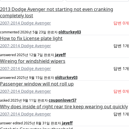
2013 Dodge Avenger not starting not even cranking
completely lost
2007-2014 Dodge Avenger
답변 0개
oldturkey03
commented
2026년 5월 23일
완료자
How to fix License plate light
2007-2014 Dodge Avenger
답변 1개
jayeff
answered
2025년 12월 7일
완료자
Wireing for windshield wipers
2007-2014 Dodge Avenger
답변 1개
oldturkey03
answered
2025년 9월 15일
완료자
Passenger window will not roll up
2007-2014 Dodge Avenger
답변 0개
couponlover57
asked
2025년 9월 11일
완료자
Why does inside of right rear tire keep wearing out quickly
2007-2014 Dodge Avenger
답변 1개
jayeff
answer edited
2025년 8월 31일
완료자