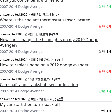
Catalytic Converter low threshold
2007-2014 Dodge Avenger
답변 2개
Nick
answer edited
2025년 6월 7일
완료자
Where is the coolant thermostat sensor located
2007-2014 Dodge Avenger
답변 0개
jayeff
commented
2025년 4월 8일
완료자
How can I change the headlights on my 2010 Dodge
Avenger?
2007-2014 Dodge Avenger
답변 1개
jayeff
answer edited
2024년 8월 21일
완료자
How to replace hood on a 2012 dodge avenger
2007-2014 Dodge Avenger
답변 0개
jayeff
commented
2023년 10월 9일
완료자
Camshaft and crankshaft sensor location
2007-2014 Dodge Avenger
답변 1개
jayeff
answer edited
2023년 8월 22일
완료자
My car start then turns back off
2007-2014 Dodge Avenger
답변 1개