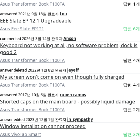
Asus Transformer Book T100TA
답변 1개
Lou
answered
2021년 9월 18일
완료자
EEE Slate EP 12.1 Upgradeable
Asus Eee Slate EP121
답변 6개
Anson
commented
2026년 3월 14일
완료자
Keyboard not working at all, no software problem, dock is
good 2
Asus Transformer Book T100TA
답변 4개
jayeff
answer deleted
2022년 1월 8일
완료자
My screen won't come on even though fully charged
Asus Transformer Book T100TA
답변 4개
ruben ramos
answered
2017년 10월 6일
완료자
Shorted caps on the main board - possibly liquid damage
Asus Transformer Book T100TA
답변 2개
in_sympathy
answer edited
2023년 12월 1일
완료자
Window installation cannot proceed
Asus VivoTab Smart
답변 2개