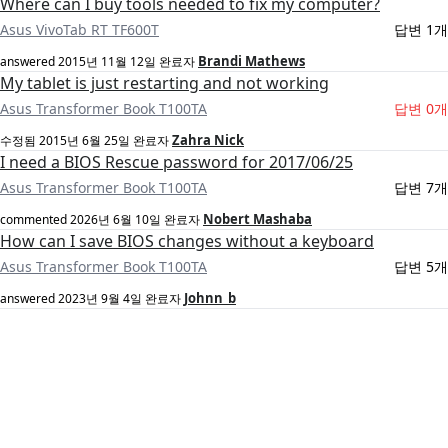
Where can I buy tools needed to fix my computer?
Asus VivoTab RT TF600T
답변 1개
Brandi Mathews
answered
2015년 11월 12일
완료자
My tablet is just restarting and not working
Asus Transformer Book T100TA
답변 0개
Zahra Nick
수정됨
2015년 6월 25일
완료자
I need a BIOS Rescue password for 2017/06/25
Asus Transformer Book T100TA
답변 7개
Nobert Mashaba
commented
2026년 6월 10일
완료자
How can I save BIOS changes without a keyboard
Asus Transformer Book T100TA
답변 5개
Johnn_b
answered
2023년 9월 4일
완료자