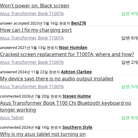
Won't power on. Black screen
Asus Transformer Book T100TA
답변 4개
BenZ78
answer accepted
2023년 5월 16일
완료자
How can I fix my charging port
Asus Transformer Book T100TA
답변 6개
Noor Humdan
answered
2021년 5월 13일
완료자
Cracked screen replacement for T100TA; where and how?
Asus Transformer Book T100TA
답변 2개
Ashton Clarkee
answered
2024년 11월 22일
완료자
My device says there is no audio output installed
Asus Transformer Book T100TA
답변 5개
Steven Hulme
commented
2026년 7월 20일
완료자
Asus Transformer Book T100 Chi Bluetooth keyboard no
longer working
Asus Tablet
답변 8개
Southern Style
commented
2024년 4월 14일
완료자
Why is my asus tablet not turning on