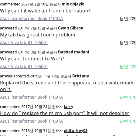
mie dojaylo
commented
2021년 2월 10일
완료자
Why can't it wake up from hibernation?
Asus Transformer Book T100TA
답변 2개
Gwen Gibson
answered
2017년 7월 13일
완료자
My tab has ghost touch problem.
Asus VivoTab RT TF600T
답변 2개
farshad madani
answered
2017년 3월 16일
완료자
Why cant I connect to Wi-Fi?
Asus VivoTab RT TF600T
답변 2개
Brittany
answer accepted
2015년 11월 12일
완료자
Replaced the screen and there appears to be a watermark
on it.
Asus Transformer Book T100TA
답변 1개
larry
commented
2017년 10월 24일
완료자
How do I replace the micro usb port? It will not desolder.
Asus Transformer Book T100TA
답변 1개
oldturkey03
commented
2016년 10월 31일
완료자