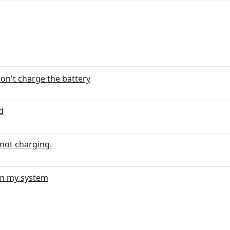
won't charge the battery
d
 not charging.
om my system