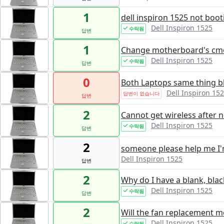
1
dell inspiron 1525 not boo
Dell Inspiron 1525
수락됨
답변
1
Change motherboard's cmo
Dell Inspiron 1525
수락됨
답변
0
Both Laptops same thing b
Dell Inspiron 15
답변이 없습니다
답변
2
Cannot get wireless after 
Dell Inspiron 1525
수락됨
답변
2
someone please help me I
Dell Inspiron 1525
답변
2
Why do I have a blank, bla
Dell Inspiron 1525
수락됨
답변
2
Will the fan replacement m
Dell Inspiron 1525
수락됨