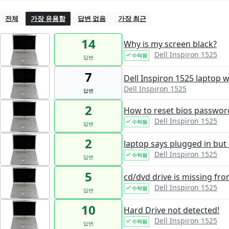
전체
가장 유용함
답변 없음
가장 최근
14
Why is my screen black?
Dell Inspiron 1525
수락됨
답변
7
Dell Inspiron 1525 laptop 
Dell Inspiron 1525
답변
2
How to reset bios passwor
Dell Inspiron 1525
수락됨
답변
2
laptop says plugged in but
Dell Inspiron 1525
수락됨
답변
5
cd/dvd drive is missing fr
Dell Inspiron 1525
수락됨
답변
10
Hard Drive not detected!
Dell Inspiron 1525
수락됨
답변