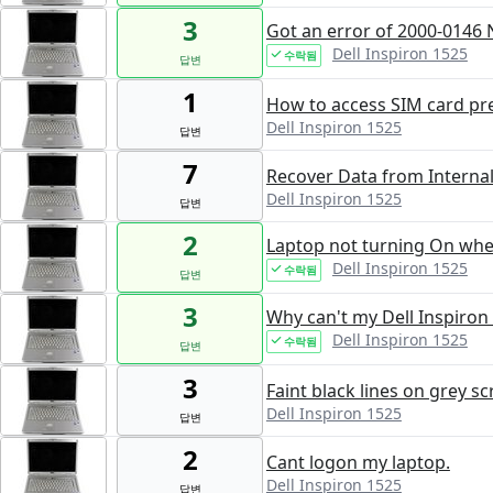
3
Got an error of 2000-0146 
Dell Inspiron 1525
수락됨
답변
1
How to access SIM card pre
Dell Inspiron 1525
답변
7
Recover Data from Internal
Dell Inspiron 1525
답변
2
Laptop not turning On wh
Dell Inspiron 1525
수락됨
답변
3
Why can't my Dell Inspiron
Dell Inspiron 1525
수락됨
답변
3
Faint black lines on grey s
Dell Inspiron 1525
답변
2
Cant logon my laptop.
Dell Inspiron 1525
답변