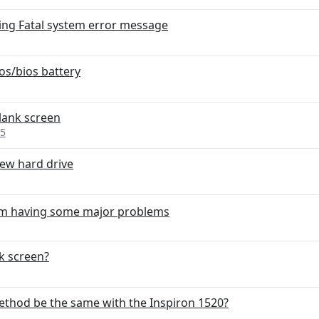
ting Fatal system error message
s/bios battery
lank screen
25
new hard drive
'm having some major problems
ck screen?
ethod be the same with the Inspiron 1520?