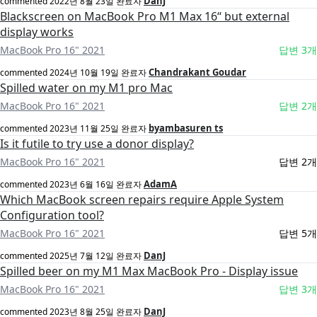
DanJ
commented
2022년 8월 23일
완료자
Blackscreen on MacBook Pro M1 Max 16‘‘ but external
display works
MacBook Pro 16" 2021
답변 3개
Chandrakant Goudar
commented
2024년 10월 19일
완료자
Spilled water on my M1 pro Mac
MacBook Pro 16" 2021
답변 2개
byambasuren ts
commented
2023년 11월 25일
완료자
Is it futile to try use a donor display?
MacBook Pro 16" 2021
답변 2개
AdamA
commented
2023년 6월 16일
완료자
Which MacBook screen repairs require Apple System
Configuration tool?
MacBook Pro 16" 2021
답변 5개
DanJ
commented
2025년 7월 12일
완료자
Spilled beer on my M1 Max MacBook Pro - Display issue
MacBook Pro 16" 2021
답변 3개
DanJ
commented
2023년 8월 25일
완료자