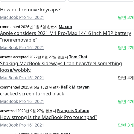
How do I remove keycaps?
MacBook Pro 16" 2021
답변 3개
Maxim
commented
2026년 1월 6일
완료자
Apple considers 2021 M1 Pro/Max 14/16 inch MBP battery
"nonremovable".
MacBook Pro 16" 2021
답변 2개
Tom Chai
answer accepted
2022년 8월 27일
완료자
Shaking MacBook sideways I can hear/feel something
loose/wobbly.
MacBook Pro 16" 2021
답변 4개
Rafik Mirzayan
commented
2025년 6월 18일
완료자
cracked screen turned black
MacBook Pro 16" 2021
답변 4개
François Dufaux
answered
2023년 9월 27일
완료자
How strong is the MacBook Pro touchpad?
MacBook Pro 16" 2021
답변 3개