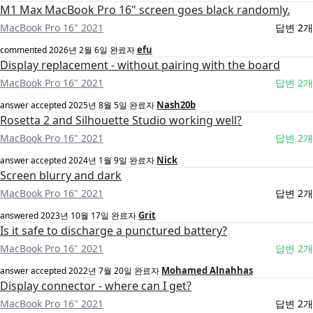
M1 Max MacBook Pro 16" screen goes black randomly.
MacBook Pro 16" 2021
답변 2개
efu
commented
2026년 2월 6일
완료자
Display replacement - without pairing with the board
MacBook Pro 16" 2021
답변 2개
Nash20b
answer accepted
2025년 8월 5일
완료자
Rosetta 2 and Silhouette Studio working well?
MacBook Pro 16" 2021
답변 2개
Nick
answer accepted
2024년 1월 9일
완료자
Screen blurry and dark
MacBook Pro 16" 2021
답변 2개
Grit
answered
2023년 10월 17일
완료자
Is it safe to discharge a punctured battery?
MacBook Pro 16" 2021
답변 2개
Mohamed Alnahhas
answer accepted
2022년 7월 20일
완료자
Display connector - where can I get?
MacBook Pro 16" 2021
답변 2개