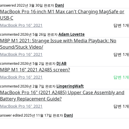
DanJ
answered
2022년 3월 30일
완료자
MacBook Pro 16-inch M1 Max can't Charging MagSafe or
USB-C
MacBook Pro 16" 2021
답변 1개
Adam Lovette
commented
2026년 5월 26일
완료자
MBP M1 2021: Strange Issue with Media Playback: No
Sound/Stuck Video/
MacBook Pro 16" 2021
답변 1개
DJ AB
commented
2026년 5월 2일
완료자
MBP M1 16” 2021 A2485 screen?
MacBook Pro 16" 2021
답변 1개
LingeringWaft
commented
2026년 2월 7일
완료자
MacBook Pro 16" (2021 A2485) Upper Case Assembly and
Battery Replacement Guide?
MacBook Pro 16" 2021
답변 1개
DanJ
answer edited
2025년 11월 17일
완료자