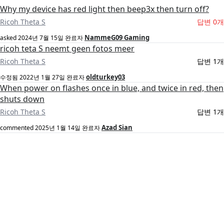
Why my device has red light then beep3x then turn off?
Ricoh Theta S
답변 0개
NammeG09 Gaming
asked
2024년 7월 15일
완료자
ricoh teta S neemt geen fotos meer
Ricoh Theta S
답변 1개
oldturkey03
수정됨
2022년 1월 27일
완료자
When power on flashes once in blue, and twice in red, then
shuts down
Ricoh Theta S
답변 1개
Azad Sian
commented
2025년 1월 14일
완료자