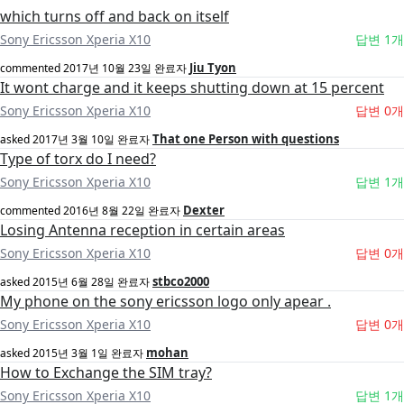
which turns off and back on itself
Sony Ericsson Xperia X10
답변 1개
Jiu Tyon
commented
2017년 10월 23일
완료자
It wont charge and it keeps shutting down at 15 percent
Sony Ericsson Xperia X10
답변 0개
That one Person with questions
asked
2017년 3월 10일
완료자
Type of torx do I need?
Sony Ericsson Xperia X10
답변 1개
Dexter
commented
2016년 8월 22일
완료자
Losing Antenna reception in certain areas
Sony Ericsson Xperia X10
답변 0개
stbco2000
asked
2015년 6월 28일
완료자
My phone on the sony ericsson logo only apear .
Sony Ericsson Xperia X10
답변 0개
mohan
asked
2015년 3월 1일
완료자
How to Exchange the SIM tray?
Sony Ericsson Xperia X10
답변 1개