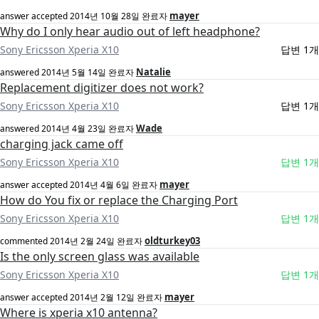
mayer
answer accepted
2014년 10월 28일
완료자
Why do I only hear audio out of left headphone?
Sony Ericsson Xperia X10
답변 1개
Natalie
answered
2014년 5월 14일
완료자
Replacement digitizer does not work?
Sony Ericsson Xperia X10
답변 1개
Wade
answered
2014년 4월 23일
완료자
charging jack came off
Sony Ericsson Xperia X10
답변 1개
mayer
answer accepted
2014년 4월 6일
완료자
How do You fix or replace the Charging Port
Sony Ericsson Xperia X10
답변 1개
oldturkey03
commented
2014년 2월 24일
완료자
Is the only screen glass was available
Sony Ericsson Xperia X10
답변 1개
mayer
answer accepted
2014년 2월 12일
완료자
Where is xperia x10 antenna?