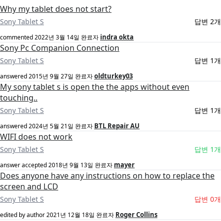
Why my tablet does not start?
Sony Tablet S
답변 2개
indra okta
commented
2022년 3월 14일
완료자
Sony Pc Companion Connection
Sony Tablet S
답변 1개
oldturkey03
answered
2015년 9월 27일
완료자
My sony tablet s is open the the apps without even
touching..
Sony Tablet S
답변 1개
BTL Repair AU
answered
2024년 5월 21일
완료자
WIFI does not work
Sony Tablet S
답변 1개
mayer
answer accepted
2018년 9월 13일
완료자
Does anyone have any instructions on how to replace the
screen and LCD
Sony Tablet S
답변 0개
Roger Collins
edited by author
2021년 12월 18일
완료자