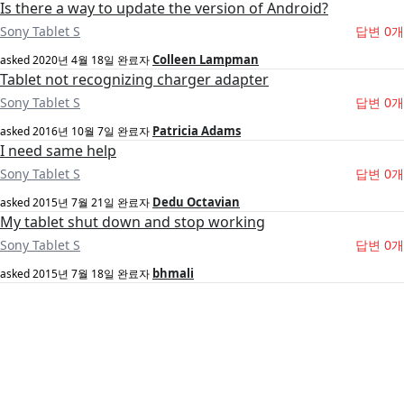
Is there a way to update the version of Android?
Sony Tablet S
답변 0개
Colleen Lampman
asked
2020년 4월 18일
완료자
Tablet not recognizing charger adapter
Sony Tablet S
답변 0개
Patricia Adams
asked
2016년 10월 7일
완료자
I need same help
Sony Tablet S
답변 0개
Dedu Octavian
asked
2015년 7월 21일
완료자
My tablet shut down and stop working
Sony Tablet S
답변 0개
bhmali
asked
2015년 7월 18일
완료자