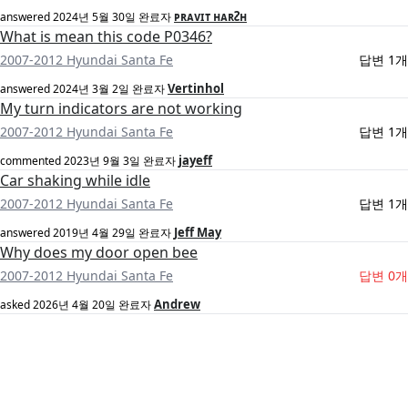
ᴘʀᴀᴠɪᴛ ʜᴀʀᴤʜ
answered
2024년 5월 30일
완료자
What is mean this code P0346?
2007-2012 Hyundai Santa Fe
답변 1개
Vertinhol
answered
2024년 3월 2일
완료자
My turn indicators are not working
2007-2012 Hyundai Santa Fe
답변 1개
jayeff
commented
2023년 9월 3일
완료자
Car shaking while idle
2007-2012 Hyundai Santa Fe
답변 1개
Jeff May
answered
2019년 4월 29일
완료자
Why does my door open bee
2007-2012 Hyundai Santa Fe
답변 0개
Andrew
asked
2026년 4월 20일
완료자