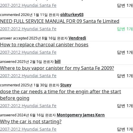
2007-2012 Hyundai Santa Fe
답변 1개
oldturkey03
commented
2026년 1월 11일
완료자
NEED FULL SERVICE MANUAL FOR 09 Santa fe Limited
2007-2012 Hyundai Santa Fe
답변 1개
Vendredi
answer accepted
2025년 8월 16일
완료자
How to replace charcoal canister hoses
2007-2012 Hyundai Santa Fe
답변 1개
bill
answered
2025년 2월 5일
완료자
Where to buy vapor canister for my Santa Fe 2009?
2007-2012 Hyundai Santa Fe
답변 1개
Stuey
commented
2025년 1월 30일
완료자
dose the car needs a time for the engin after the start
before going
2007-2012 Hyundai Santa Fe
답변 1개
Montgomery James Kern
answered
2024년 6월 16일
완료자
Why the car is not starting?
2007-2012 Hyundai Santa Fe
답변 1개