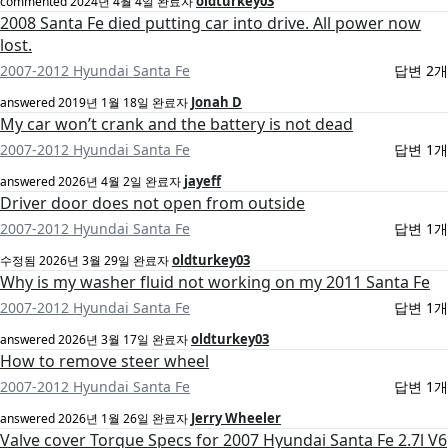
oldturkey03
commented
2024년 4월 4일
완료자
2008 Santa Fe died putting car into drive. All power now
lost.
2007-2012 Hyundai Santa Fe
답변 2개
Jonah D
answered
2019년 1월 18일
완료자
My car won’t crank and the battery is not dead
2007-2012 Hyundai Santa Fe
답변 1개
jayeff
answered
2026년 4월 2일
완료자
Driver door does not open from outside
2007-2012 Hyundai Santa Fe
답변 1개
oldturkey03
수정됨
2026년 3월 29일
완료자
Why is my washer fluid not working on my 2011 Santa Fe
2007-2012 Hyundai Santa Fe
답변 1개
oldturkey03
answered
2026년 3월 17일
완료자
How to remove steer wheel
2007-2012 Hyundai Santa Fe
답변 1개
Jerry Wheeler
answered
2026년 1월 26일
완료자
Valve cover Torque Specs for 2007 Hyundai Santa Fe 2.7l V6