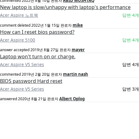
ABID MUSHTAQ
commented
2022년 8월 10일
완료자
New laptop is slow/unhappy with laptop's performance
Acer Aspire 노트북
답변 4개
mike
comment deleted
2022년 1월 15일
완료자
How can I reset bios password?
Acer Aspire 5100
답변 4개
mayer
answer accepted
2019년 8월 27일
완료자
Laptop won't turn on or charge.
Acer Aspire V5 Series
답변 4개
martin nash
commented
2019년 2월 20일
완료자
BIOS password Hard reset
Acer Aspire V5 Series
답변 3개
Albert Oplog
answered
2020년 8월 21일
완료자