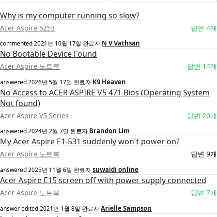
Why is my computer running so slow?
Acer Aspire 5253
답변 4개
N V Vathsan
commented
2021년 10월 17일
완료자
No Bootable Device Found
Acer Aspire 노트북
답변 14개
K9 Heaven
answered
2026년 5월 17일
완료자
No Access to ACER ASPIRE V5 471 Bios (Operating System
Not found)
Acer Aspire V5 Series
답변 20개
Brandon Lim
answered
2024년 2월 7일
완료자
My Acer Aspire E1-531 suddenly won't power on?
Acer Aspire 노트북
답변 9개
suwaidi online
answered
2025년 11월 6일
완료자
Acer Aspire E15 screen off with power supply connected
Acer Aspire 노트북
답변 7개
Arielle Sampson
answer edited
2021년 1월 8일
완료자