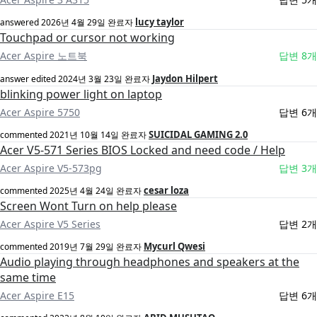
lucy taylor
answered
2026년 4월 29일
완료자
Touchpad or cursor not working
Acer Aspire 노트북
답변 8개
Jaydon Hilpert
answer edited
2024년 3월 23일
완료자
blinking power light on laptop
Acer Aspire 5750
답변 6개
SUICIDAL GAMING 2.0
commented
2021년 10월 14일
완료자
Acer V5-571 Series BIOS Locked and need code / Help
Acer Aspire V5-573pg
답변 3개
cesar loza
commented
2025년 4월 24일
완료자
Screen Wont Turn on help please
Acer Aspire V5 Series
답변 2개
Mycurl Qwesi
commented
2019년 7월 29일
완료자
Audio playing through headphones and speakers at the
same time
Acer Aspire E15
답변 6개