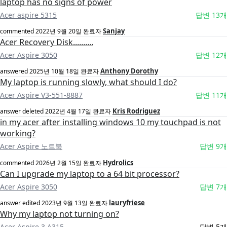
laptop has no signs of power
Acer aspire 5315
답변 13개
Sanjay
commented
2022년 9월 20일
완료자
Acer Recovery Disk..........
Acer Aspire 3050
답변 12개
Anthony Dorothy
answered
2025년 10월 18일
완료자
My laptop is running slowly, what should I do?
Acer Aspire V3-551-8887
답변 11개
Kris Rodriguez
answer deleted
2022년 4월 17일
완료자
in my acer after installing windows 10 my touchpad is not
working?
Acer Aspire 노트북
답변 9개
Hydrolics
commented
2026년 2월 15일
완료자
Can I upgrade my laptop to a 64 bit processor?
Acer Aspire 3050
답변 7개
lauryfriese
answer edited
2023년 9월 13일
완료자
Why my laptop not turning on?
Acer Aspire 3 A315
답변 5개