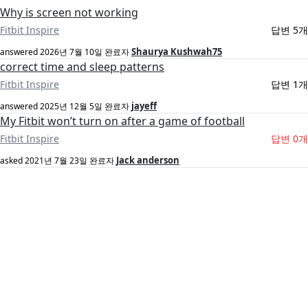
Why is screen not working
Fitbit Inspire
답변 5개
Shaurya Kushwah75
answered
2026년 7월 10일
완료자
correct time and sleep patterns
Fitbit Inspire
답변 1개
jayeff
answered
2025년 12월 5일
완료자
My Fitbit won’t turn on after a game of football
Fitbit Inspire
답변 0개
Jack anderson
asked
2021년 7월 23일
완료자