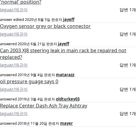
'normal' position?
Jaguar/재규어
답변 1개
jayeff
answer edited
2020년 8월 5일
완료자
Oxygen sensor grey or black connector
Jaguar/재규어
답변 1개
jayeff
answered
2020년 6월 21일
완료자
Can 2003 XJ8 steering leak in main rack be repaired not
replaced?
Jaguar/재규어
답변 1개
matarazz
answered
2019년 9월 4일
완료자
oil pressure guage says 0
Jaguar/재규어
답변 1개
oldturkey03
answered
2019년 3월 4일
완료자
Replace Center Dash Ash Tray Ashtray
Jaguar/재규어
답변 1개
mayer
answered
2018년 11월 20일
완료자