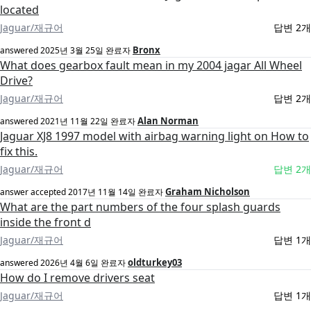
located
Jaguar/재규어
답변 2개
Bronx
answered
2025년 3월 25일
완료자
What does gearbox fault mean in my 2004 jagar All Wheel
Drive?
Jaguar/재규어
답변 2개
Alan Norman
answered
2021년 11월 22일
완료자
Jaguar XJ8 1997 model with airbag warning light on How to
fix this.
Jaguar/재규어
답변 2개
Graham Nicholson
answer accepted
2017년 11월 14일
완료자
What are the part numbers of the four splash guards
inside the front d
Jaguar/재규어
답변 1개
oldturkey03
answered
2026년 4월 6일
완료자
How do I remove drivers seat
Jaguar/재규어
답변 1개