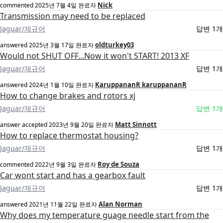
Nick
commented
2025년 7월 4일
완료자
Transmission may need to be replaced
Jaguar/재규어
답변 1개
oldturkey03
answered
2025년 3월 17일
완료자
Would not SHUT OFF...Now it won't START! 2013 XF
Jaguar/재규어
답변 1개
KaruppananR karuppananR
answered
2024년 1월 10일
완료자
How to change brakes and rotors xj
Jaguar/재규어
답변 1개
Matt Sinnott
answer accepted
2023년 9월 20일
완료자
How to replace thermostat housing?
Jaguar/재규어
답변 1개
Roy de Souza
commented
2022년 9월 3일
완료자
Car wont start and has a gearbox fault
Jaguar/재규어
답변 1개
Alan Norman
answered
2021년 11월 22일
완료자
Why does my temperature guage needle start from the