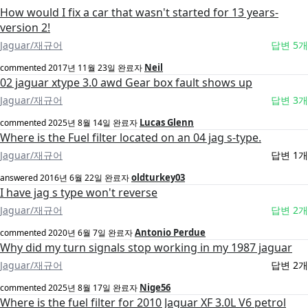
How would I fix a car that wasn't started for 13 years-
version 2!
Jaguar/재규어
답변 5개
Neil
commented
2017년 11월 23일
완료자
02 jaguar xtype 3.0 awd Gear box fault shows up
Jaguar/재규어
답변 3개
Lucas Glenn
commented
2025년 8월 14일
완료자
Where is the Fuel filter located on an 04 jag s-type.
Jaguar/재규어
답변 1개
oldturkey03
answered
2016년 6월 22일
완료자
I have jag s type won't reverse
Jaguar/재규어
답변 2개
Antonio Perdue
commented
2020년 6월 7일
완료자
Why did my turn signals stop working in my 1987 jaguar
Jaguar/재규어
답변 2개
Nige56
commented
2025년 8월 17일
완료자
Where is the fuel filter for 2010 Jaguar XF 3.0L V6 petrol