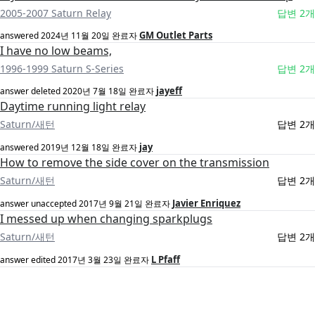
2005-2007 Saturn Relay
답변 2개
GM Outlet Parts
answered
2024년 11월 20일
완료자
I have no low beams,
1996-1999 Saturn S-Series
답변 2개
jayeff
answer deleted
2020년 7월 18일
완료자
Daytime running light relay
Saturn/새턴
답변 2개
jay
answered
2019년 12월 18일
완료자
How to remove the side cover on the transmission
Saturn/새턴
답변 2개
Javier Enriquez
answer unaccepted
2017년 9월 21일
완료자
I messed up when changing sparkplugs
Saturn/새턴
답변 2개
L Pfaff
answer edited
2017년 3월 23일
완료자