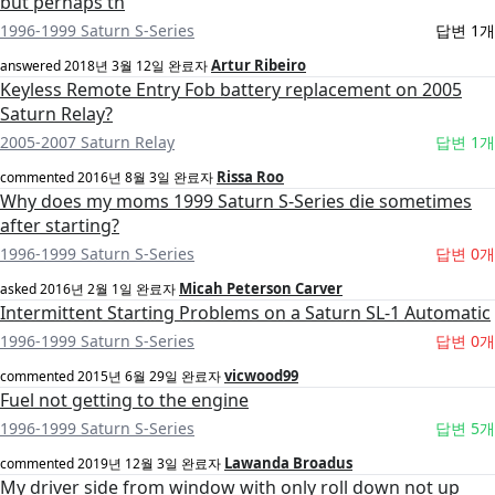
but perhaps th
1996-1999 Saturn S-Series
답변 1개
Artur Ribeiro
answered
2018년 3월 12일
완료자
Keyless Remote Entry Fob battery replacement on 2005
Saturn Relay?
2005-2007 Saturn Relay
답변 1개
Rissa Roo
commented
2016년 8월 3일
완료자
Why does my moms 1999 Saturn S-Series die sometimes
after starting?
1996-1999 Saturn S-Series
답변 0개
Micah Peterson Carver
asked
2016년 2월 1일
완료자
Intermittent Starting Problems on a Saturn SL-1 Automatic
1996-1999 Saturn S-Series
답변 0개
vicwood99
commented
2015년 6월 29일
완료자
Fuel not getting to the engine
1996-1999 Saturn S-Series
답변 5개
Lawanda Broadus
commented
2019년 12월 3일
완료자
My driver side from window with only roll down not up