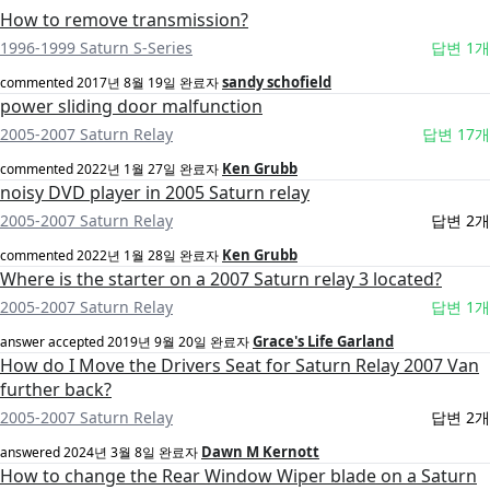
How to remove transmission?
1996-1999 Saturn S-Series
답변 1개
sandy schofield
commented
2017년 8월 19일
완료자
power sliding door malfunction
2005-2007 Saturn Relay
답변 17개
Ken Grubb
commented
2022년 1월 27일
완료자
noisy DVD player in 2005 Saturn relay
2005-2007 Saturn Relay
답변 2개
Ken Grubb
commented
2022년 1월 28일
완료자
Where is the starter on a 2007 Saturn relay 3 located?
2005-2007 Saturn Relay
답변 1개
Grace's Life Garland
answer accepted
2019년 9월 20일
완료자
How do I Move the Drivers Seat for Saturn Relay 2007 Van
further back?
2005-2007 Saturn Relay
답변 2개
Dawn M Kernott
answered
2024년 3월 8일
완료자
How to change the Rear Window Wiper blade on a Saturn