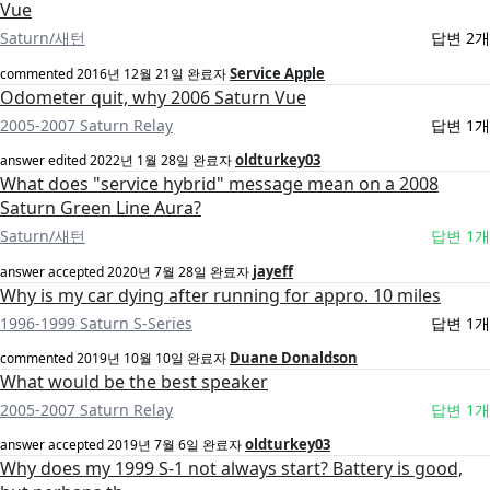
Vue
Saturn/새턴
답변 2개
Service Apple
commented
2016년 12월 21일
완료자
Odometer quit, why 2006 Saturn Vue
2005-2007 Saturn Relay
답변 1개
oldturkey03
answer edited
2022년 1월 28일
완료자
What does "service hybrid" message mean on a 2008
Saturn Green Line Aura?
Saturn/새턴
답변 1개
jayeff
answer accepted
2020년 7월 28일
완료자
Why is my car dying after running for appro. 10 miles
1996-1999 Saturn S-Series
답변 1개
Duane Donaldson
commented
2019년 10월 10일
완료자
What would be the best speaker
2005-2007 Saturn Relay
답변 1개
oldturkey03
answer accepted
2019년 7월 6일
완료자
Why does my 1999 S-1 not always start? Battery is good,