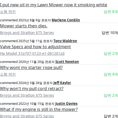
I put new oil in my Lawn Mower now it smoking white
소형 엔진
답변 8개
Marlene Conklin
commented
2023년 8월 9일
완료자
Mower starts then dies.
Briggs and Stratton 675 Series
답변 10개
Tony Waldron
commented
2025년 5월 11일
완료자
Valve Specs and how to adjustment
Hp Model 31p707-0123-e1-061201zd
답변 2개
Scott Newton
commented
2020년 11월 20일
완료자
Why wont my starter rope pull?
소형 엔진
답변 4개
Jeff Kaylor
commented
2024년 3월 26일
완료자
Why won't my pull cord retract?
Briggs and Stratton 675 Series
답변 2개
Justin Davies
commented
2022년 10월 15일
완료자
What if my engine is still in the mower?
Briggs and Stratton 675 Series
답변 2개