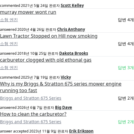
Scott Kelley
commented
2021년 5월 24일
완료자
murray mower wont run
소형 엔진
답변 4개
Chris Anthony
answered
2020년 4월 26일
완료자
Lawn Tractor Stopped on Hill now smoking
소형 엔진
답변 4개
Dakota Brooks
answered
2018년 10월 25일
완료자
carburetor clogged with old ethonal gas
소형 엔진
답변 3개
Vicky
commented
2025년 7월 19일
완료자
Why is my Briggs & Stratton 675 series mower engine
running too fast
Briggs and Stratton 675 Series
답변 2개
Big Dave
answered
2026년 6월 7일
완료자
How to clean the carburetor?
Briggs and Stratton 675 Series
답변 2개
Erik Eriksson
answer accepted
2023년 11월 9일
완료자