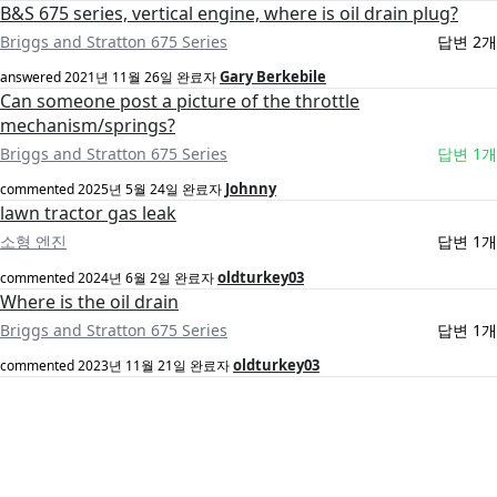
B&S 675 series, vertical engine, where is oil drain plug?
Briggs and Stratton 675 Series
답변 2개
Gary Berkebile
answered
2021년 11월 26일
완료자
Can someone post a picture of the throttle
mechanism/springs?
Briggs and Stratton 675 Series
답변 1개
Johnny
commented
2025년 5월 24일
완료자
lawn tractor gas leak
소형 엔진
답변 1개
oldturkey03
commented
2024년 6월 2일
완료자
Where is the oil drain
Briggs and Stratton 675 Series
답변 1개
oldturkey03
commented
2023년 11월 21일
완료자