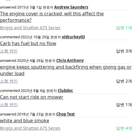
Andrew Saunders
answered
2015년 3월 1일
완료자
The engine cover is cracked, will this affect the
performance?
Briggs and Stratton 675 Series
답변 1개
oldturkey03
commented
2022년 10월 20일
완료자
Carb has fuel but no flow
소형 엔진
답변 3개
Chris Anthony
answered
2020년 4월 26일
완료자
engine keeps sputtering and backfiring when giving gas or
under load
소형 엔진
답변 2개
Clubdoc
commented
2023년 8월 4일
완료자
Can not start ride on mower
소형 엔진
답변 1개
Chop Test
answered
2018년 7월 23일
완료자
white and blue smoke
Briggs and Stratton 675 Series
답변 4개