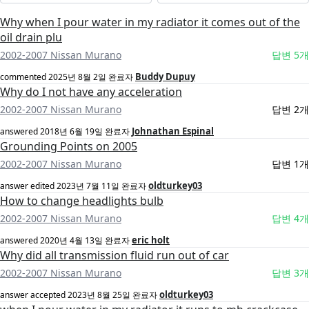
Why when I pour water in my radiator it comes out of the
oil drain plu
2002-2007 Nissan Murano
답변 5개
Buddy Dupuy
commented
2025년 8월 2일
완료자
Why do I not have any acceleration
2002-2007 Nissan Murano
답변 2개
Johnathan Espinal
answered
2018년 6월 19일
완료자
Grounding Points on 2005
2002-2007 Nissan Murano
답변 1개
oldturkey03
answer edited
2023년 7월 11일
완료자
How to change headlights bulb
2002-2007 Nissan Murano
답변 4개
eric holt
answered
2020년 4월 13일
완료자
Why did all transmission fluid run out of car
2002-2007 Nissan Murano
답변 3개
oldturkey03
answer accepted
2023년 8월 25일
완료자