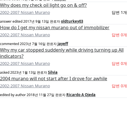
Why does my check oil light go on & off?
2002-2007 Nissan Murano
답변 1개
oldturkey03
answer edited
2017년 9월 13일
완료자
How do I get my nissan murano out of immobilizer
2002-2007 Nissan Murano
답변 0개
jayeff
commented
2023년 7월 16일
완료자
Why my car stopped suddenly while driving turning up All
indicators?
2002-2007 Nissan Murano
답변 0개
Silvia
asked
2023년 1월 13일
완료자
2004 murano will not start after I drove for awhile
2002-2007 Nissan Murano
답변 0개
Ricardo A Ojeda
edited by author
2018년 11월 27일
완료자