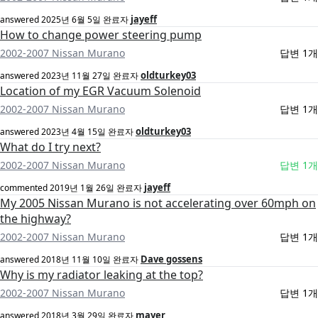
jayeff
answered
2025년 6월 5일
완료자
How to change power steering pump
2002-2007 Nissan Murano
답변 1개
oldturkey03
answered
2023년 11월 27일
완료자
Location of my EGR Vacuum Solenoid
2002-2007 Nissan Murano
답변 1개
oldturkey03
answered
2023년 4월 15일
완료자
What do I try next?
2002-2007 Nissan Murano
답변 1개
jayeff
commented
2019년 1월 26일
완료자
My 2005 Nissan Murano is not accelerating over 60mph on
the highway?
2002-2007 Nissan Murano
답변 1개
Dave gossens
answered
2018년 11월 10일
완료자
Why is my radiator leaking at the top?
2002-2007 Nissan Murano
답변 1개
mayer
answered
2018년 3월 29일
완료자