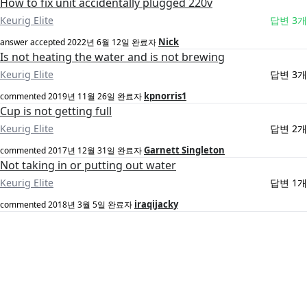
How to fix unit accidentally plugged 220v
Keurig Elite
답변 3개
Nick
answer accepted
2022년 6월 12일
완료자
Is not heating the water and is not brewing
Keurig Elite
답변 3개
kpnorris1
commented
2019년 11월 26일
완료자
Cup is not getting full
Keurig Elite
답변 2개
Garnett Singleton
commented
2017년 12월 31일
완료자
Not taking in or putting out water
Keurig Elite
답변 1개
iraqijacky
commented
2018년 3월 5일
완료자