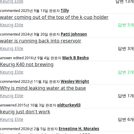
Keurig Elite
답변 13개
Tilly
commented
2025년 9월 13일
완료자
water coming out of the top of the k-cup holder
Keurig Elite
답변 5개
Patti Johnson
commented
2024년 9월 20일
완료자
water is running back into reservoir
Keurig Elite
답변 3개
Mark B Besho
answer edited
2016년 9월 4일
완료자
Keurig K40 not brewing
Keurig Elite
답변 2개
Wesley Wright
commented
2022년 11월 3일
완료자
Why is mind leaking water at the base
Keurig Elite
답변 1개
oldturkey03
answered
2015년 10월 3일
완료자
keurig just don't work
Keurig Elite
답변 6개
Ernestine H. Morales
commented
2026년 2월 5일
완료자