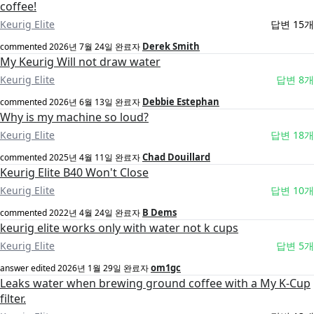
coffee!
Keurig Elite
답변 15개
Derek Smith
commented
2026년 7월 24일
완료자
My Keurig Will not draw water
Keurig Elite
답변 8개
Debbie Estephan
commented
2026년 6월 13일
완료자
Why is my machine so loud?
Keurig Elite
답변 18개
Chad Douillard
commented
2025년 4월 11일
완료자
Keurig Elite B40 Won't Close
Keurig Elite
답변 10개
B Dems
commented
2022년 4월 24일
완료자
keurig elite works only with water not k cups
Keurig Elite
답변 5개
om1gc
answer edited
2026년 1월 29일
완료자
Leaks water when brewing ground coffee with a My K-Cup
filter.