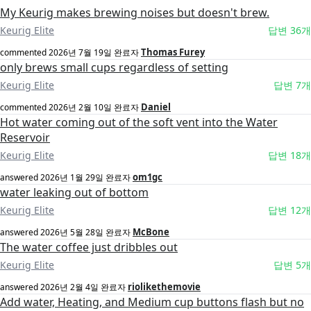
My Keurig makes brewing noises but doesn't brew.
Keurig Elite
답변 36개
Thomas Furey
commented
2026년 7월 19일
완료자
only brews small cups regardless of setting
Keurig Elite
답변 7개
Daniel
commented
2026년 2월 10일
완료자
Hot water coming out of the soft vent into the Water
Reservoir
Keurig Elite
답변 18개
om1gc
answered
2026년 1월 29일
완료자
water leaking out of bottom
Keurig Elite
답변 12개
McBone
answered
2026년 5월 28일
완료자
The water coffee just dribbles out
Keurig Elite
답변 5개
riolikethemovie
answered
2026년 2월 4일
완료자
Add water, Heating, and Medium cup buttons flash but no