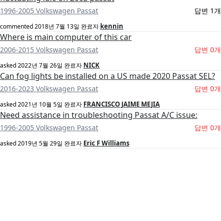
1996-2005 Volkswagen Passat
답변 1개
kennin
commented
2018년 7월 13일
완료자
Where is main computer of this car
2006-2015 Volkswagen Passat
답변 0개
NICK
asked
2022년 7월 26일
완료자
Can fog lights be installed on a US made 2020 Passat SEL?
2016-2023 Volkswagen Passat
답변 0개
FRANCISCO JAIME MEJIA
asked
2021년 10월 5일
완료자
Need assistance in troubleshooting Passat A/C issue:
1996-2005 Volkswagen Passat
답변 0개
Eric F Williams
asked
2019년 5월 29일
완료자