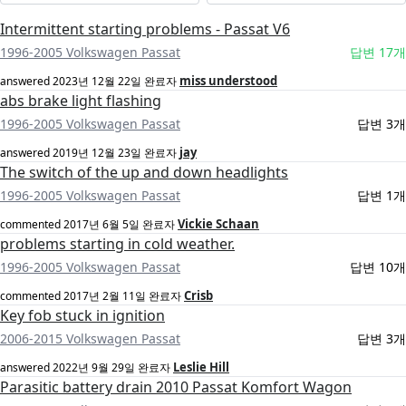
Intermittent starting problems - Passat V6
1996-2005 Volkswagen Passat
답변 17개
miss understood
answered
2023년 12월 22일
완료자
abs brake light flashing
1996-2005 Volkswagen Passat
답변 3개
jay
answered
2019년 12월 23일
완료자
The switch of the up and down headlights
1996-2005 Volkswagen Passat
답변 1개
Vickie Schaan
commented
2017년 6월 5일
완료자
problems starting in cold weather.
1996-2005 Volkswagen Passat
답변 10개
Crisb
commented
2017년 2월 11일
완료자
Key fob stuck in ignition
2006-2015 Volkswagen Passat
답변 3개
Leslie Hill
answered
2022년 9월 29일
완료자
Parasitic battery drain 2010 Passat Komfort Wagon