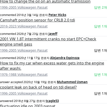
How to change the oil on an automatic tramission
1996-2005 Volkswagen Passat
답변 2개
Peter Hicks
commented
2016년 3월 14일
완료자
Camshaft position sensor for CRLB 2.0 tdi
2016-2023 Volkswagen Passat
답변 1개
jayeff
commented
2026년 7월 23일
완료자
2001 VW 1.8T intermittent cranks no start EPC+Check
engine smell gass
1996-2005 Volkswagen Passat
답변 1개
Alejandra Espinoza
commented
2020년 11월 17일
완료자
How to fix my car when excess water gets into the engine
after washi.
1976-1988 Volkswagen Passat
답변 1개
Muhammed Usman
answer accepted
2020년 10월 19일
완료자
coolant leak on back of head on tdi diesel?
1996-2005 Volkswagen Passat
답변 1개
tcagle53
answered
2018년 8월 27일
완료자
fluctuating idle on 2003 passat