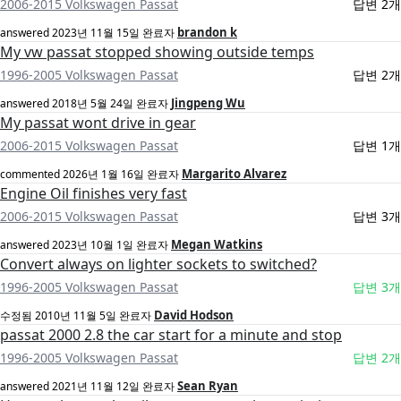
2006-2015 Volkswagen Passat
답변 2개
brandon k
answered
2023년 11월 15일
완료자
My vw passat stopped showing outside temps
1996-2005 Volkswagen Passat
답변 2개
Jingpeng Wu
answered
2018년 5월 24일
완료자
My passat wont drive in gear
2006-2015 Volkswagen Passat
답변 1개
Margarito Alvarez
commented
2026년 1월 16일
완료자
Engine Oil finishes very fast
2006-2015 Volkswagen Passat
답변 3개
Megan Watkins
answered
2023년 10월 1일
완료자
Convert always on lighter sockets to switched?
1996-2005 Volkswagen Passat
답변 3개
David Hodson
수정됨
2010년 11월 5일
완료자
passat 2000 2.8 the car start for a minute and stop
1996-2005 Volkswagen Passat
답변 2개
Sean Ryan
answered
2021년 11월 12일
완료자