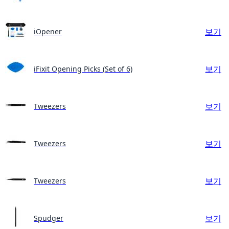
보기
iOpener
보기
iFixit Opening Picks (Set of 6)
보기
Tweezers
보기
Tweezers
보기
Tweezers
보기
Spudger