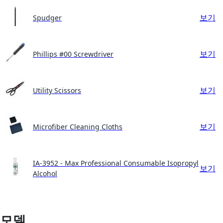
보기
Spudger
보기
Phillips #00 Screwdriver
보기
Utility Scissors
보기
Microfiber Cleaning Cloths
IA-3952 - Max Professional Consumable Isopropyl
보기
Alcohol
모델