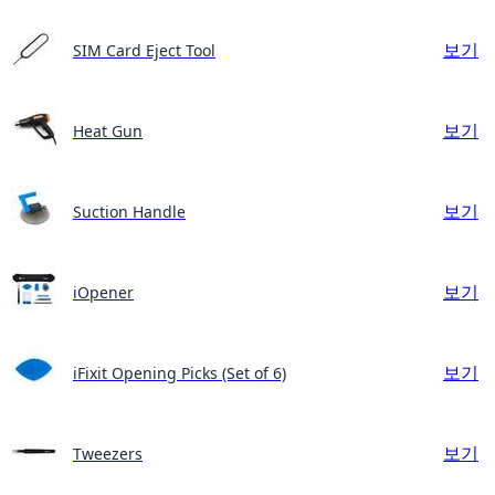
보기
SIM Card Eject Tool
보기
Heat Gun
보기
Suction Handle
보기
iOpener
보기
iFixit Opening Picks (Set of 6)
보기
Tweezers