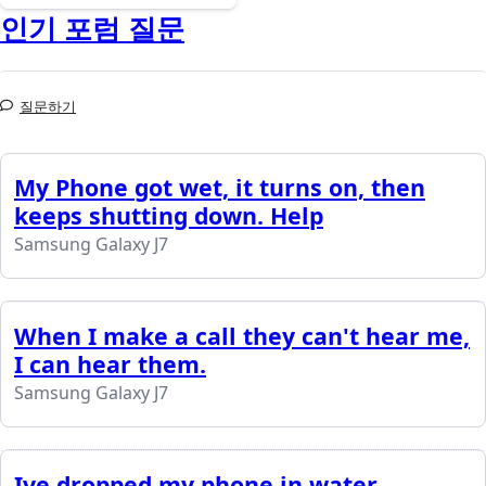
인기 포럼 질문
질문하기
My Phone got wet, it turns on, then
keeps shutting down. Help
Samsung Galaxy J7
When I make a call they can't hear me,
I can hear them.
Samsung Galaxy J7
Ive dropped my phone in water,