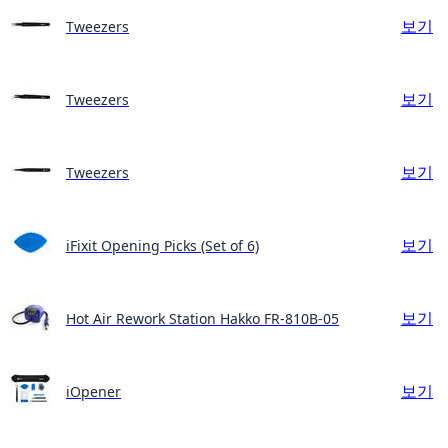
보기
Tweezers
보기
Tweezers
보기
Tweezers
보기
iFixit Opening Picks (Set of 6)
보기
Hot Air Rework Station Hakko FR-810B-05
보기
iOpener