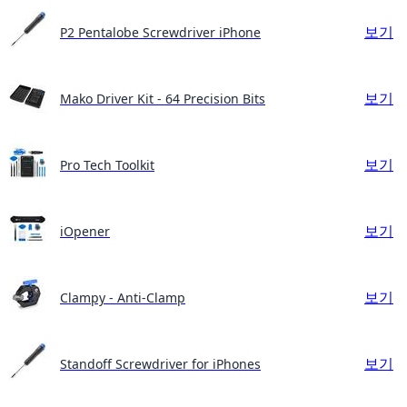
보기
P2 Pentalobe Screwdriver iPhone
보기
Mako Driver Kit - 64 Precision Bits
보기
Pro Tech Toolkit
보기
iOpener
보기
Clampy - Anti-Clamp
보기
Standoff Screwdriver for iPhones