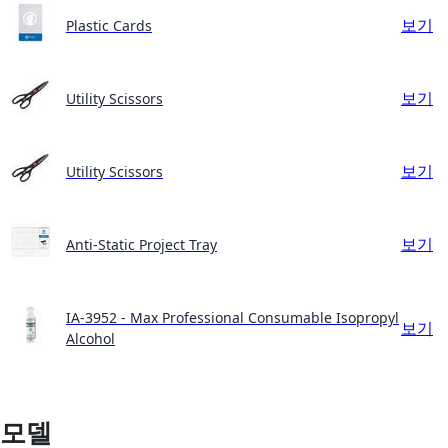
보기
Plastic Cards
보기
Utility Scissors
보기
Utility Scissors
보기
Anti-Static Project Tray
IA-3952 - Max Professional Consumable Isopropyl
보기
Alcohol
모델