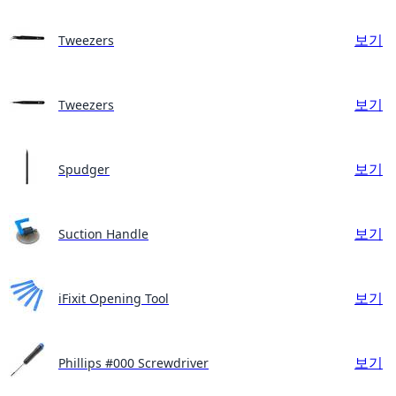
보기
Tweezers
보기
Tweezers
보기
Spudger
보기
Suction Handle
보기
iFixit Opening Tool
보기
Phillips #000 Screwdriver